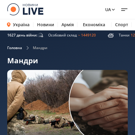
UA
Україна
Новини
Армія
Економіка
Спорт
ті ракети
1627 день війни:
5007
Особовий склад
~ 1449120
Танки
12
Головна
Мандри
Мандри